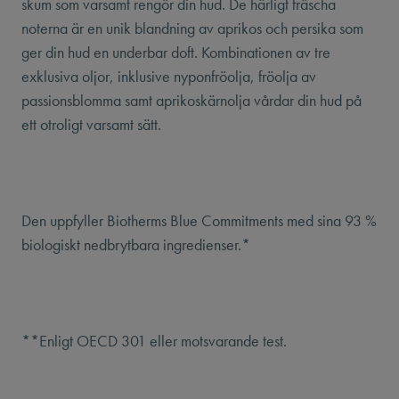
skum som varsamt rengör din hud. De härligt fräscha
noterna är en unik blandning av aprikos och persika som
ger din hud en underbar doft. Kombinationen av tre
exklusiva oljor, inklusive nyponfröolja, fröolja av
passionsblomma samt aprikoskärnolja vårdar din hud på
ett otroligt varsamt sätt.
Den uppfyller Biotherms Blue Commitments med sina 93 %
biologiskt nedbrytbara ingredienser.*
**Enligt OECD 301 eller motsvarande test.