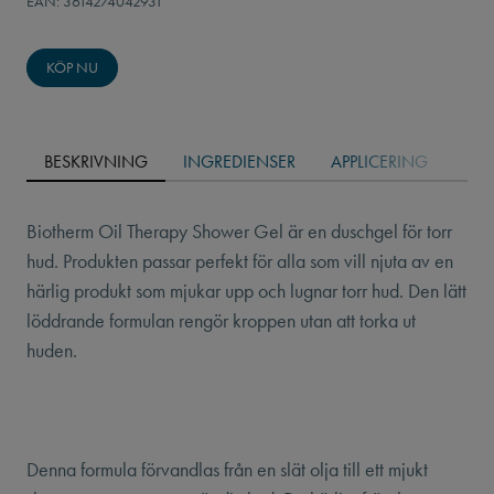
EAN: 3614274042931
KÖP NU
BESKRIVNING
INGREDIENSER
APPLICERING
SÄK
Biotherm Oil Therapy Shower Gel är en duschgel för torr
hud. Produkten passar perfekt för alla som vill njuta av en
härlig produkt som mjukar upp och lugnar torr hud. Den lätt
löddrande formulan rengör kroppen utan att torka ut
huden.
Denna formula förvandlas från en slät olja till ett mjukt