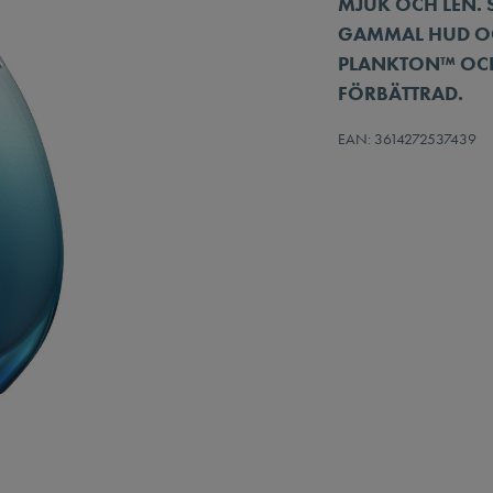
MJUK OCH LEN. S
GAMMAL HUD OCH
PLANKTON™ OCH
FÖRBÄTTRAD.
EAN: 3614272537439