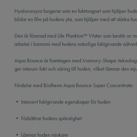
Hyaluronsyra fungerar som en fuktmagnet som hjälper huden
bildar en film på hudens yta, som hjälper med att stärka hu
Den är förenad med Life Plankton™ Water som består av me
arbetar i harmoni med hudens naturliga fuktgivande nätverk
Aqua Bounce är framtagen med Memory-Shape-teknologi so
ger intensiv fukt och näring till huden, vilket lämnar den mj
Fördelar med Biotherm Aqua Bounce Super Concentrate:
• Intensivt fuktgivande egenskaper för huden
• Förbättrar hudens spänstighet
• Lämnar huden mjukare