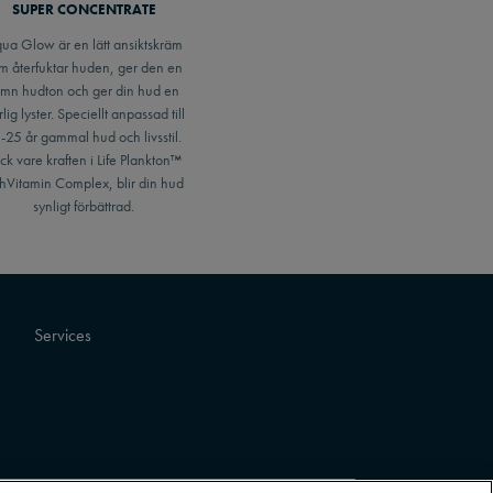
SUPER CONCENTRATE
ua Glow är en lätt ansiktskräm
m återfuktar huden, ger den en
ämn hudton och ger din hud en
lig lyster. Speciellt anpassad till
-25 år gammal hud och livsstil.
ck vare kraften i Life Plankton™
hVitamin Complex, blir din hud
synligt förbättrad.
Services