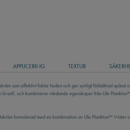
APPLICERING
TEXTUR
SÄKERH
räm som effektivt fuktar huden och ger synligt förbättrad spänst 
ch livsstil, och kombinerar vårdande egenskaper från Life Plankto
tskräm formulerad med en kombination av Life Plankton™ Water 