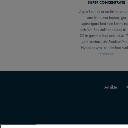
SUPER CONCENTRATE
Aqua Bounce är en lätt ansikts
som återfuktar huden, ger
spänstigare hud som känns mj
och len. Speciellt anpassad till
25 år gammal hud och livsstil. 
vare kraften i Life Plankton™ 
Hyaluronsyra, blir din hud synl
förbättrad.
Ansikte