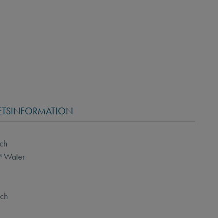
ETSINFORMATION
och
n™ Water
och