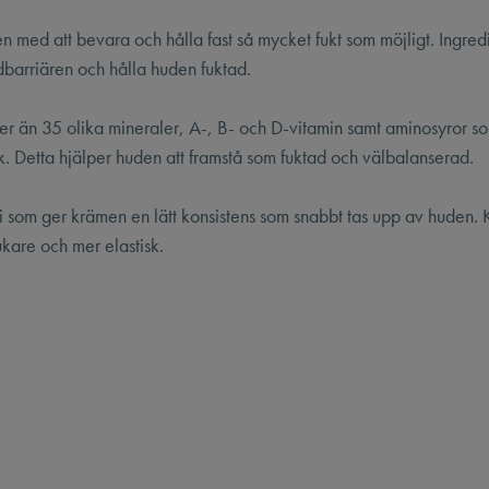
 med att bevara och hålla fast så mycket fukt som möjligt. Ingre
dbarriären och hålla huden fuktad.
r än 35 olika mineraler, A-, B- och D-vitamin samt aminosyror s
. Detta hjälper huden att framstå som fuktad och välbalanserad.
m ger krämen en lätt konsistens som snabbt tas upp av huden.
ukare och mer elastisk.