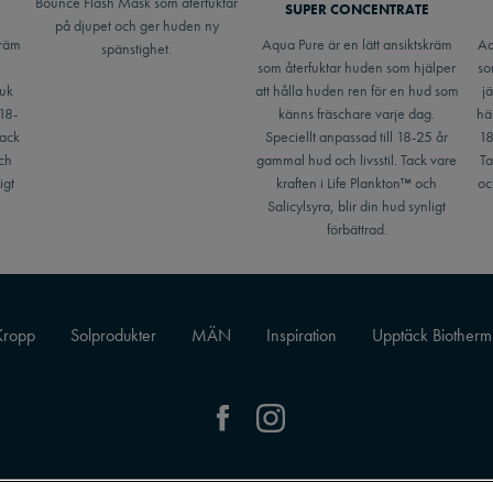
Bounce Flash Mask som återfuktar
SUPER CONCENTRATE
på djupet och ger huden ny
kräm
Aqua Pure är en lätt ansiktskräm
Aq
spänstighet.
som återfuktar huden som hjälper
so
uk
att hålla huden ren för en hud som
j
 18-
känns fräschare varje dag.
här
Tack
Speciellt anpassad till 18-25 år
18
och
gammal hud och livsstil. Tack vare
Ta
igt
kraften i Life Plankton™ och
oc
Salicylsyra, blir din hud synligt
förbättrad.
Kropp
Solprodukter
MÄN
Inspiration
Upptäck Biotherm