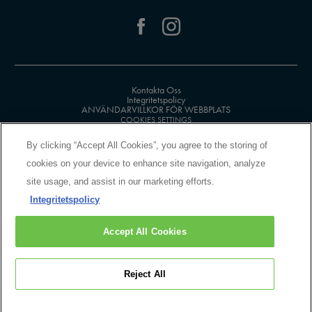
Kontakta Oss
Integritetspolicy
ANVÄNDARVILLKOR FÖR WEBBPLATS
COOKIES SETTINGS
By clicking “Accept All Cookies”, you agree to the storing of
cookies on your device to enhance site navigation, analyze
site usage, and assist in our marketing efforts.
Integritetspolicy
MANUFACTURER INFORMATION
BIOTHERM
Accept All Cookies
14 rue Royale, 75008 Paris, France
kontakt@loreal.com
Reject All
© Biotherm 2026