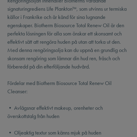
Rengöringsoljan innehåller Biotherms vårdande
signaturingrediens Life Plankton™, som utvinns ur termiska
källor i Frankrike och är känd för sina lugnande
egenskaper. Biotherm Biosource Total Renew Oil är den
perfekta lösningen för alla som önskar ett skonsamt och
effektivt sätt att rengöra huden på utan att torka ut den.
Med denna rengöringsolja kan du uppnå en grundlig och
skonsam rengöring som lämnar din hud ren, fräsch och
förberedd på din efterföljande hudvård.
Fördelar med Biotherm Biosource Total Renew Oil
Cleanser:
• Avlägsnar effektivt makeup, orenheter och
överskottstalg från huden
• Oljeaktig textur som känns mjuk på huden