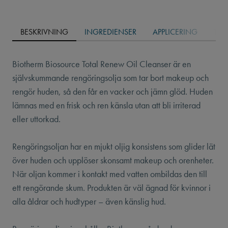
BESKRIVNING
INGREDIENSER
APPLICERING
TEX
Biotherm Biosource Total Renew Oil Cleanser är en
självskummande rengöringsolja som tar bort makeup och
rengör huden, så den får en vacker och jämn glöd. Huden
lämnas med en frisk och ren känsla utan att bli irriterad
eller uttorkad.
Rengöringsoljan har en mjukt oljig konsistens som glider lät
över huden och upplöser skonsamt makeup och orenheter.
När oljan kommer i kontakt med vatten ombildas den till
ett rengörande skum. Produkten är väl ägnad för kvinnor i
alla åldrar och hudtyper – även känslig hud.