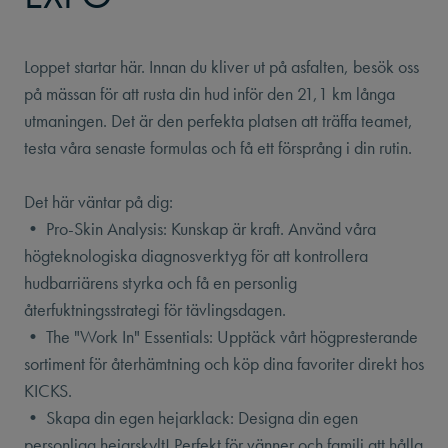
Loppet startar här. Innan du kliver ut på asfalten, besök oss
på mässan för att rusta din hud inför den 21,1 km långa
utmaningen. Det är den perfekta platsen att träffa teamet,
testa våra senaste formulas och få ett försprång i din rutin.
Det här väntar på dig:
• Pro-Skin Analysis: Kunskap är kraft. Använd våra
högteknologiska diagnosverktyg för att kontrollera
hudbarriärens styrka och få en personlig
återfuktningsstrategi för tävlingsdagen.
• The "Work In" Essentials: Upptäck vårt högpresterande
sortiment för återhämtning och köp dina favoriter direkt hos
KICKS.
• Skapa din egen hejarklack: Designa din egen
personliga hejarskylt! Perfekt för vänner och familj att hålla