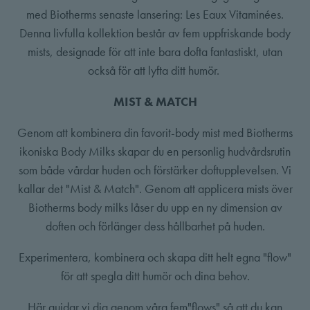
med Biotherms senaste lansering: Les Eaux Vitaminées.
Denna livfulla kollektion består av fem uppfriskande body
mists, designade för att inte bara dofta fantastiskt, utan
också för att lyfta ditt humör.
MIST & MATCH
Genom att kombinera din favorit-body mist med Biotherms
ikoniska Body Milks skapar du en personlig hudvårdsrutin
som både vårdar huden och förstärker doftupplevelsen. Vi
kallar det "Mist & Match". Genom att applicera mists över
Biotherms body milks låser du upp en ny dimension av
doften och förlänger dess hållbarhet på huden.
Experimentera, kombinera och skapa ditt helt egna "flow"
för att spegla ditt humör och dina behov.
Här guidar vi dig genom våra fem"flows" så att du kan